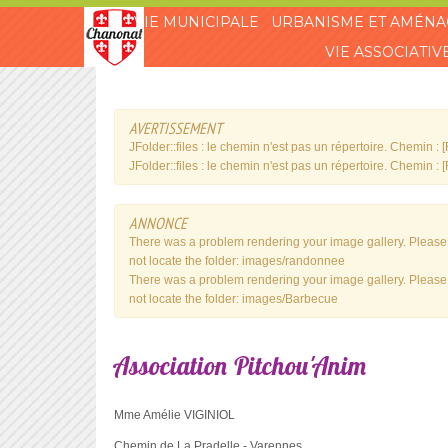
VIE MUNICIPALE
URBANISME ET AMÉN
VIE ASSOCIATIV
AVERTISSEMENT
JFolder::files : le chemin n'est pas un répertoire. Chemin
JFolder::files : le chemin n'est pas un répertoire. Chemin
ANNONCE
There was a problem rendering your image gallery. Please m
not locate the folder: images/randonnee
There was a problem rendering your image gallery. Please m
not locate the folder: images/Barbecue
Association
Pitchou'Anim
Mme Amélie VIGINIOL
Chemin de La Pradelle - Varennes