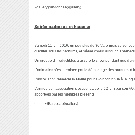
{gallery}randonnee{/gallery}
Soirée barbecue et karaoké
Samedi 11 juin 2016, un peu plus de 80 Varennois se sont don
discuter sous les barnums, et même chaud autour du barbecue.
Un groupe d’irréductibles a assuré le show pendant que d’aut
L’animation s’est terminée par le démontage des barnums à la
L’association remercie la Mairie pour avoir contribué à la logi
L’année de l’association s’est ponctuée le 22 juin par son 
apportées par les membres présents.
{gallery}Barbecue{/gallery}