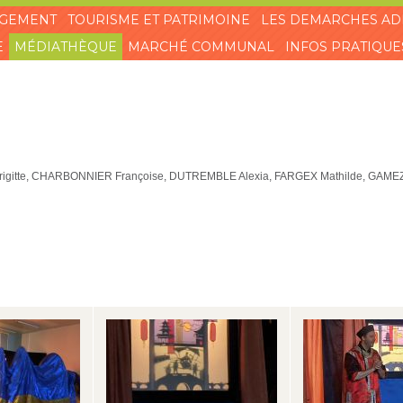
AGEMENT
TOURISME ET PATRIMOINE
LES DEMARCHES AD
E
MÉDIATHÈQUE
MARCHÉ COMMUNAL
INFOS PRATIQUE
igitte, CHARBONNIER Françoise, DUTREMBLE Alexia, FARGEX Mathilde, GAME