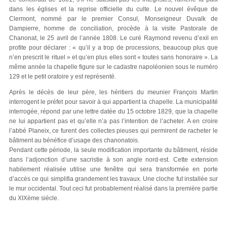
dans les églises et la reprise officielle du culte. Le nouvel évêque de
Clermont, nommé par le premier Consul, Monseigneur Duvalk de
Dampierre, homme de conciliation, procède à la visite Pastorale de
Chanonat, le 25 avril de l’année 1808. Le curé Raymond revenu d’exil en
profite pour déclarer : « qu’il y a trop de processions, beaucoup plus que
n’en prescrit le rituel » et qu’en plus elles sont « toutes sans honoraire ». La
même année la chapelle figure sur le cadastre napoléonien sous le numéro
129 et le petit oratoire y est représenté.
Après le décès de leur père, les héritiers du meunier François Martin
interrogent le préfet pour savoir à qui appartient la chapelle. La municipalité
interrogée, répond par une lettre datée du 15 octobre 1829, que la chapelle
ne lui appartient pas et qu’elle n’a pas l’intention de l’acheter. A en croire
l’abbé Planeix, ce furent des collectes pieuses qui permirent de racheter le
bâtiment au bénéfice d’usage des chanonatois.
Pendant cette période, la seule modification importante du bâtiment, réside
dans l’adjonction d’une sacristie à son angle nord-est. Cette extension
habilement réalisée utilise une fenêtre qui sera transformée en porte
d’accès ce qui simplifia grandement les travaux. Une cloche fut installée sur
le mur occidental. Tout ceci fut probablement réalisé dans la première partie
du XIXème siècle.