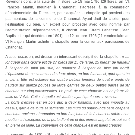
Revenons donc, à la suite de l’histoire. Le 18 mai 1796 [29 floréal an IV],
François Martin, meunier à Chanonat, s’adresse à la commission
départementale du Directoire, pour acquérir la chapelle qui provient des
patrimoniaux de la commune de Chanonat. Ayant droit de choisir, pour
l’estimation du bien, un expert pour procéder avec celui nommé par
l’administration départementale, il choisit Jean Girard Labatisse [Jean
Baptiste Ier qui décèdera en 1801]. Le 12 octobre 1796 [21 vendémiaire an
V] François Martin achète la chapelle pour la confier aux paroissiens de
Chanonat.
A cette occasion, est dressé un intéressant descriptif de la chapelle :
« La
longueur dans œuvre est de 27 pieds sur 15 de large, 25 pieds* de hauteur
à l’aspect de midi [au sud] et quatorze à l’aspect de bise [au nord].
L’épaisseur de ses murs est de deux pieds, en bon état aussi, quoi que très
anciens. Elle est éclairée par quatre petites fenêtres de quatre pieds de
hauteur sur quinze pouces de large garnies de deux petites barres de fer
chacune sur cinq transversales. Le pavé de cette chapelle est en pierre de
taille de Volvic. Cette chapelle est voutée, ayant quelques crevasses.
La porte d’entrée est en bois dur, a deux battants, avec une imposte au
dessus, garnie de toute sa fermente. Les murs du pourtour de cette chapelle
sont bien anciens, néanmoins en bon état, bien bâtis à chaux et sable et en
moellon, à l’exception de la porte d’entrée et des pierres angulaires qui sont
en pierre de taille. La couverture de cette chapelle est en tuiles creuses.
Le concordat de 1801, s’il ne satisfait pas les intégristes, ramène la paix