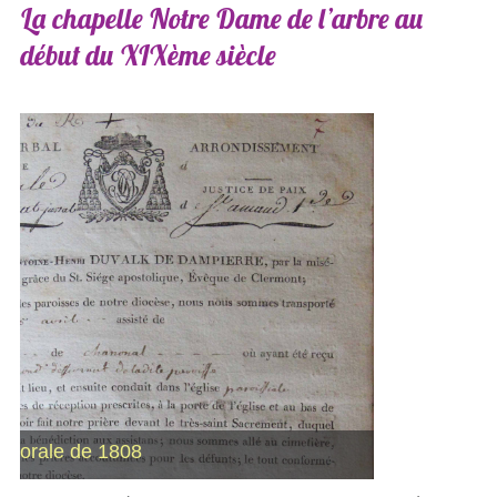
La
chapelle
Notre
Dame
de
l’arbre
au
début
du
XIXème
siècle
Visite pastorale de 1808