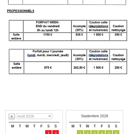
Septembre 2026
M
T
W
T
F
S
S
M
T
W
T
F
S
S
1
2
1
2
3
4
5
6