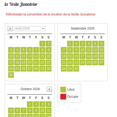
la Voûte Jussatoise
Télécharger la convention de la location de la Voûte Jussatoise
Septembre 2026
M
T
W
T
F
S
S
M
T
W
T
F
S
S
1
2
1
2
3
4
5
6
3
4
5
6
7
8
9
7
8
9
10
11
12
13
10
11
12
13
14
15
16
14
15
16
17
18
19
20
17
18
19
20
21
22
23
21
22
23
24
25
26
27
24
25
26
27
28
29
30
28
29
30
31
Octobre 2026
Libre
Occupe
M
T
W
T
F
S
S
1
2
3
4
5
6
7
8
9
10
11
12
13
14
15
16
17
18