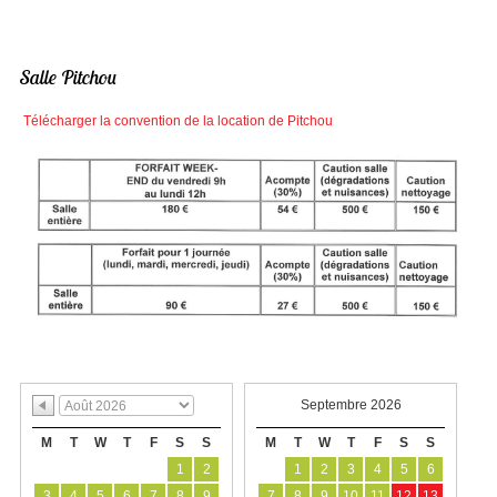
Salle Pitchou
Télécharger la convention de la location de Pitchou
Septembre 2026
M
T
W
T
F
S
S
M
T
W
T
F
S
S
1
2
1
2
3
4
5
6
3
4
5
6
7
8
9
7
8
9
10
11
12
13