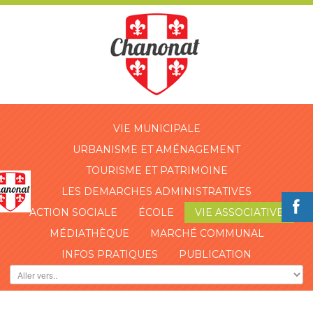
VIE MUNICIPALE
URBANISME ET AMÉNAGEMENT
TOURISME ET PATRIMOINE
LES DEMARCHES ADMINISTRATIVES
ACTION SOCIALE
ÉCOLE
VIE ASSOCIATIVE
MÉDIATHÈQUE
MARCHÉ COMMUNAL
INFOS PRATIQUES
PUBLICATION