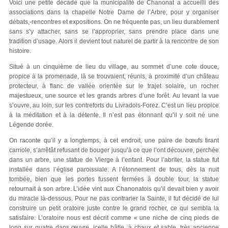
Voici une petite décade que la municipalité de Chanonat a accueilli des
associations dans la chapelle Notre Dame de l’Arbre, pour y organiser
débats,-rencontres et expositions. On ne fréquente pas, un lieu durablement
sans s’y attacher, sans se l’approprier, sans prendre place dans une
tradition d’usage. Alors il devient tout naturel de partir à la rencontre de son
histoire.
Situé à un cinquième de lieu du village, au sommet d’une cote douce,
propice à la promenade, là se trouvaient, réunis, à proximité d’un château
protecteur, à flanc de vallée orientée sur le trajet solaire, un rocher
majestueux, une source et les grands arbres d’une forêt. Au levant la vue
s’ouvre, au loin, sur les contreforts du Livradois-Forez. C’est un lieu propice
à la méditation et à la détente. Il n’est pas étonnant qu’il y soit né une
Légende dorée.
On raconte qu’il y a longtemps, à cet endroit, une paire de bœufs tirant
carriole, s’arrêtât refusant de bouger jusqu’à ce que l’ont découvre, perchée
dans un arbre, une statue de Vierge à l’enfant. Pour l’abriter, la statue fut
installée dans l’église paroissiale. A l’étonnement de tous, dès la nuit
tombée, bien que les portes fussent fermées à double tour, la statue
retournait à son arbre. L’idée vint aux Chanonatois qu’il devait bien y avoir
du miracle là-dessous. Pour ne pas contrarier la Sainte, il fut décidé de lui
construire un petit oratoire juste contre le grand rocher, ce qui sembla la
satisfaire. L’oratoire nous est décrit comme « une niche de cinq pieds de
long sur quatre dans œuvre, icelle bâtie, à chaux et sable, très ancienne